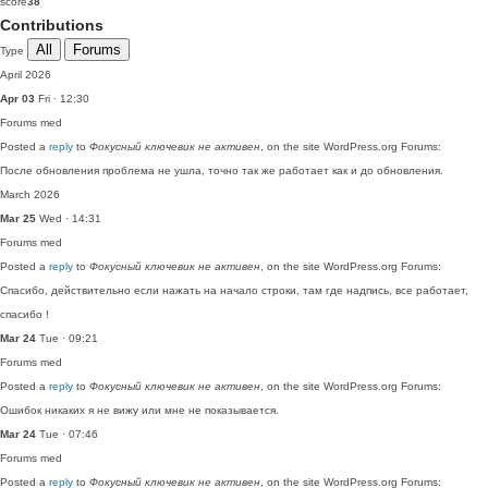
score
38
Contributions
All
Forums
Type
April 2026
Apr 03
Fri · 12:30
Forums
med
Posted a
reply
to
Фокусный ключевик не активен
, on the site WordPress.org Forums:
После обновления проблема не ушла, точно так же работает как и до обновления.
March 2026
Mar 25
Wed · 14:31
Forums
med
Posted a
reply
to
Фокусный ключевик не активен
, on the site WordPress.org Forums:
Спасибо, действительно если нажать на начало строки, там где надпись, все работает,
спасибо !
Mar 24
Tue · 09:21
Forums
med
Posted a
reply
to
Фокусный ключевик не активен
, on the site WordPress.org Forums:
Ошибок никаких я не вижу или мне не показывается.
Mar 24
Tue · 07:46
Forums
med
Posted a
reply
to
Фокусный ключевик не активен
, on the site WordPress.org Forums: