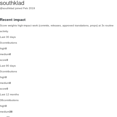
southklad
@southklad
joined Feb 2019
Recent impact
Score weights high-impact work (commits, releases, approved translations, props) at 3x routine
activity.
Last 30 days
0
contributions
high
0
medium
0
score
0
Last 90 days
0
contributions
high
0
medium
0
score
0
Last 12 months
38
contributions
high
0
medium
38