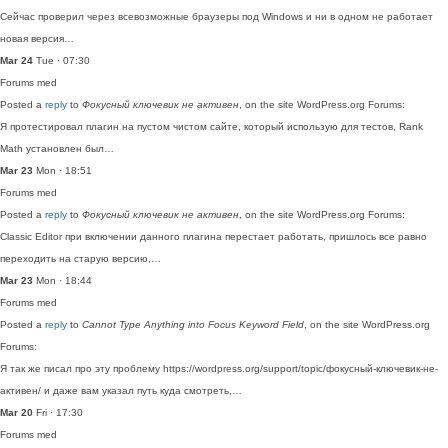
Сейчас проверил через всевозможные браузеры под Windows и ни в одном не работает
новая версия…
Mar 24
Tue · 07:30
Forums
med
Posted a
reply
to
Фокусный ключевик не активен
, on the site WordPress.org Forums:
Я протестировал плагин на пустом чистом сайте, который использую для тестов, Rank
Math установлен был…
Mar 23
Mon · 18:51
Forums
med
Posted a
reply
to
Фокусный ключевик не активен
, on the site WordPress.org Forums:
Classic Editor при включении данного плагина перестает работать, пришлось все равно
переходить на старую версию,…
Mar 23
Mon · 18:44
Forums
med
Posted a
reply
to
Cannot Type Anything into Focus Keyword Field
, on the site WordPress.org
Forums:
Я так же писал про эту проблему https://wordpress.org/support/topic/фокусный-ключевик-не-
активен/ и даже вам указал путь куда смотреть,…
Mar 20
Fri · 17:30
Forums
med