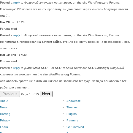
Posted a
reply
to
Фокусный ключевик не активен
, on the site WordPress.org Forums:
С помощью ИИ попытался найти проблему, он дал совет через консоль браузера ввести
код //…
Mar 20
Fri · 17:20
Forums
med
Posted a
reply
to
Фокусный ключевик не активен
, on the site WordPress.org Forums:
Не помогает, попробовал на другом сайте, стоило обновить версию на последнюю и все,
точно такая…
Mar 19
Thu · 17:30
Forums
med
Posted a
reply
to
[Rank Math SEO – AI SEO Tools to Dominate SEO Rankings] Фокусный
ключевик не активен
, on the site WordPress.org Forums:
Эта область просто не активная, ничего не записывается туда, хотя до обновления все
работало отлично.…
Previous
Next
Page 1 of 15
About
Showcase
News
Themes
Hosting
Plugins
Privacy
Patterns
Learn
Get Involved