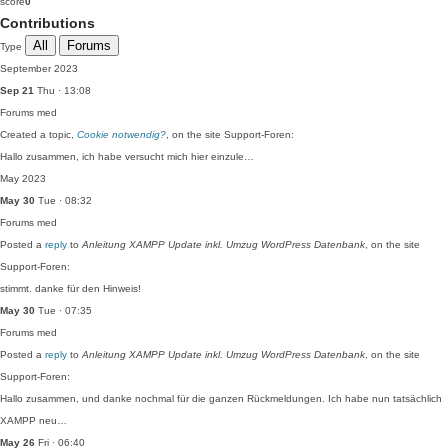
score
0
Contributions
All
Forums
Type
September 2023
Sep 21
Thu · 13:08
Forums
med
Created a topic,
Cookie notwendig?
, on the site Support-Foren:
Hallo zusammen, ich habe versucht mich hier einzule…
May 2023
May 30
Tue · 08:32
Forums
med
Posted a
reply
to
Anleitung XAMPP Update inkl. Umzug WordPress Datenbank
, on the site
Support-Foren:
stimmt. danke für den Hinweis!
May 30
Tue · 07:35
Forums
med
Posted a
reply
to
Anleitung XAMPP Update inkl. Umzug WordPress Datenbank
, on the site
Support-Foren:
Hallo zusammen, und danke nochmal für die ganzen Rückmeldungen. Ich habe nun tatsächlich
XAMPP neu…
May 26
Fri · 06:40