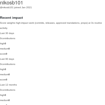
nikosb101
@nikosb101
joined Jan 2021
Recent impact
Score weights high-impact work (commits, releases, approved translations, props) at 3x routine
activity.
Last 30 days
0
contributions
high
0
medium
0
score
0
Last 90 days
0
contributions
high
0
medium
0
score
0
Last 12 months
0
contributions
high
0
medium
0