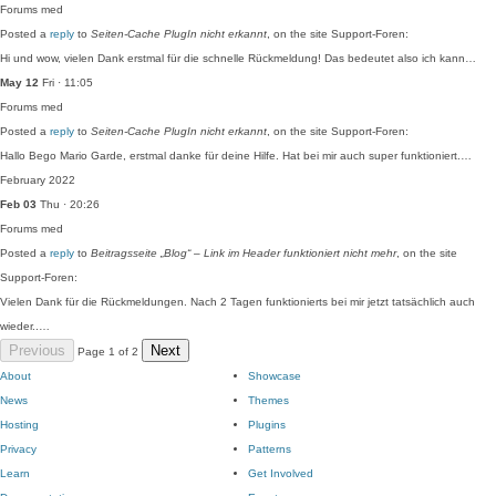
Forums
med
Posted a
reply
to
Seiten-Cache PlugIn nicht erkannt
, on the site Support-Foren:
Hi und wow, vielen Dank erstmal für die schnelle Rückmeldung! Das bedeutet also ich kann…
May 12
Fri · 11:05
Forums
med
Posted a
reply
to
Seiten-Cache PlugIn nicht erkannt
, on the site Support-Foren:
Hallo Bego Mario Garde, erstmal danke für deine Hilfe. Hat bei mir auch super funktioniert.…
February 2022
Feb 03
Thu · 20:26
Forums
med
Posted a
reply
to
Beitragsseite „Blog“ – Link im Header funktioniert nicht mehr
, on the site
Support-Foren:
Vielen Dank für die Rückmeldungen. Nach 2 Tagen funktionierts bei mir jetzt tatsächlich auch
wieder..…
Previous
Next
Page 1 of 2
About
Showcase
News
Themes
Hosting
Plugins
Privacy
Patterns
Learn
Get Involved