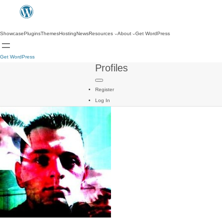
Showcase
Plugins
Themes
Hosting
News
Resources
About
Get WordPress
Get WordPress
Profiles
Register
Log In