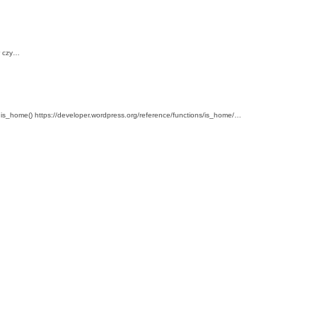
r czy…
is_home() https://developer.wordpress.org/reference/functions/is_home/…