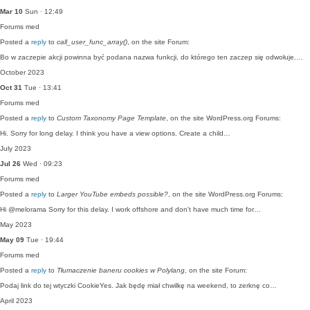
Mar 10
Sun · 12:49
Forums
med
Posted a
reply
to
call_user_func_array()
, on the site Forum:
Bo w zaczepie akcji powinna być podana nazwa funkcji, do którego ten zaczep się odwołuje.…
October 2023
Oct 31
Tue · 13:41
Forums
med
Posted a
reply
to
Custom Taxonomy Page Template
, on the site WordPress.org Forums:
Hi. Sorry for long delay. I think you have a view options. Create a child…
July 2023
Jul 26
Wed · 09:23
Forums
med
Posted a
reply
to
Larger YouTube embeds possible?
, on the site WordPress.org Forums:
Hi @melorama Sorry for this delay. I work offshore and don't have much time for…
May 2023
May 09
Tue · 19:44
Forums
med
Posted a
reply
to
Tłumaczenie baneru cookies w Polylang
, on the site Forum:
Podaj link do tej wtyczki CookieYes. Jak będę miał chwilkę na weekend, to zerknę co…
April 2023