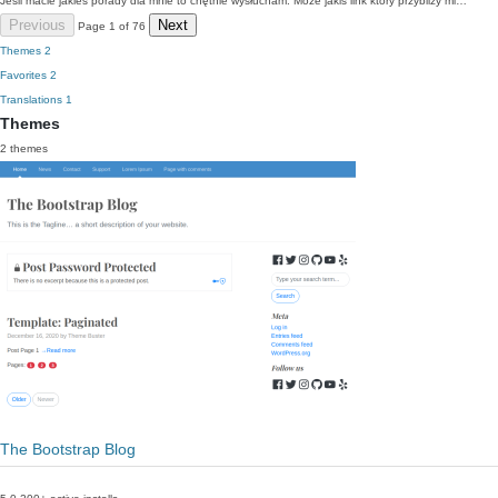
Jeśli macie jakieś porady dla mnie to chętnie wysłucham. Może jakiś link który przybliży mi…
Previous
Next
Page 1 of 76
Themes
2
Favorites
2
Translations
1
Themes
2 themes
The Bootstrap Blog