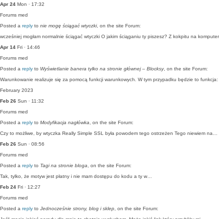
Apr 24
Mon · 17:32
Forums
med
Posted a
reply
to
nie mogę ściągać wtyczki
, on the site Forum:
wcześniej mogłam normalnie ściągać wtyczki O jakim ściąganiu ty piszesz? Z kokpitu na kompute
Apr 14
Fri · 14:46
Forums
med
Posted a
reply
to
Wyświetlanie banera tylko na stronie głównej – Blocksy
, on the site Forum:
Warunkowanie realizuje się za pomocą funkcji warunkowych. W tym przypadku będzie to funkcja: 
February 2023
Feb 26
Sun · 11:32
Forums
med
Posted a
reply
to
Modyfikacja nagłówka
, on the site Forum:
Czy to możliwe, by wtyczka Really Simple SSL była powodem tego ostrzeżen Tego niewiem na…
Feb 26
Sun · 08:56
Forums
med
Posted a
reply
to
Tagi na stronie bloga
, on the site Forum:
Tak, tylko, że motyw jest płatny i nie mam dostępu do kodu a ty w…
Feb 24
Fri · 12:27
Forums
med
Posted a
reply
to
Jednocześnie strony, blog i sklep
, on the site Forum: