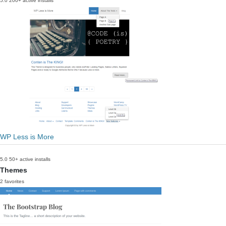
5.0
200+ active installs
WP Less is More
5.0
50+ active installs
Themes
2 favorites