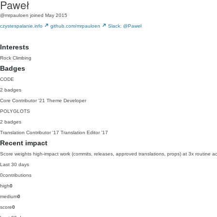
Paweł
@mrpauloen
joined May 2015
czystespalanie.info
github.com/mrpauloen
Slack: @Paweł
Interests
Rock Climbing
Badges
CODE
2 badges
Core Contributor
'21
Theme Developer
POLYGLOTS
2 badges
Translation Contributor
'17
Translation Editor
'17
Recent impact
Score weights high-impact work (commits, releases, approved translations, props) at 3x routine act
Last 30 days
0
contributions
high
0
medium
0
score
0