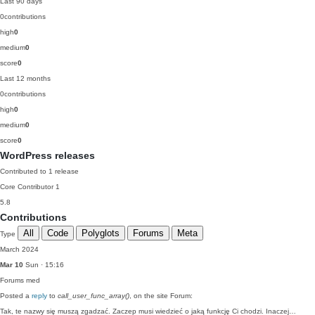
Last 90 days
0
contributions
high
0
medium
0
score
0
Last 12 months
0
contributions
high
0
medium
0
score
0
WordPress releases
Contributed to 1 release
Core Contributor
1
5.8
Contributions
All
Code
Polyglots
Forums
Meta
Type
March 2024
Mar 10
Sun · 15:16
Forums
med
Posted a
reply
to
call_user_func_array()
, on the site Forum:
Tak, te nazwy się muszą zgadzać. Zaczep musi wiedzieć o jaką funkcję Ci chodzi. Inaczej…