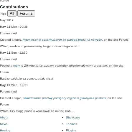
score
0
Contributions
All
Forums
Type
May 2017
May 22
Mon · 20:35
Forums
med
Created a topic,
Przeniesienie obserwujących ze starego bloga na nowego
, on the site Forum:
Witam, niedawno przenieśliśmy bloga z darmowego word…
May 21
Sun · 12:59
Forums
med
Posted a
reply
to
Zlikwidowanie przerwy pomiędzy zdjęciem głównym a postami
, on the site
Forum:
Bardzo dziękuje za pomoc, udało się :)
May 10
Wed · 19:51
Forums
med
Created a topic,
Zlikwidowanie przerwy pomiędzy zdjęciem głównym a postami
, on the site
Forum:
Witam, Czy mogę prosić o wskazówki co muszę zrob…
About
Showcase
News
Themes
Hosting
Plugins