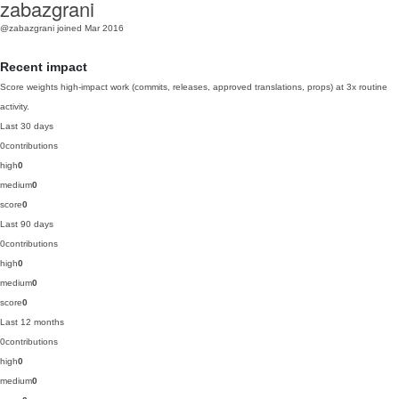
zabazgrani
@zabazgrani
joined Mar 2016
Recent impact
Score weights high-impact work (commits, releases, approved translations, props) at 3x routine
activity.
Last 30 days
0
contributions
high
0
medium
0
score
0
Last 90 days
0
contributions
high
0
medium
0
score
0
Last 12 months
0
contributions
high
0
medium
0