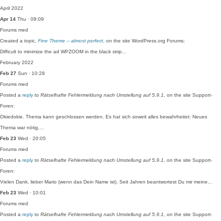
April 2022
Apr 14
Thu · 09:09
Forums
med
Created a topic,
Fine Theme – almost perfect
, on the site WordPress.org Forums:
Difficult to minimize the ad WPZOOM in the black strip…
February 2022
Feb 27
Sun · 10:28
Forums
med
Posted a
reply
to
Rätselhafte Fehlermeldung nach Umstellung auf 5.9.1
, on the site Support-
Foren:
Okiedokie. Thema kann geschlossen werden. Es hat sich soweit alles bewahrheitet: Neues
Thema war nötig,…
Feb 23
Wed · 20:05
Forums
med
Posted a
reply
to
Rätselhafte Fehlermeldung nach Umstellung auf 5.9.1
, on the site Support-
Foren:
Vielen Dank, lieber Mario (wenn das Dein Name ist). Seit Jahren beantwortest Du mir meine…
Feb 23
Wed · 10:01
Forums
med
Posted a
reply
to
Rätselhafte Fehlermeldung nach Umstellung auf 5.9.1
, on the site Support-