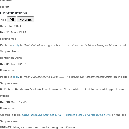
medium
0
score
0
Contributions
All
Forums
Type
December 2024
Dec 31
Tue · 13:34
Forums
med
Posted a
reply
to
Nach Aktualisierung auf 6.7.1. – verstehe die Fehlermeldung nicht
, on the site
Support-Foren:
Herzlichen Dank.
Dec 31
Tue · 02:37
Forums
med
Posted a
reply
to
Nach Aktualisierung auf 6.7.1. – verstehe die Fehlermeldung nicht
, on the site
Support-Foren:
Hallöchen. Herzlichen Dank für Eure Antworten. Da ich mich auch nicht mehr einloggen konnte,
musste…
Dec 30
Mon · 17:45
Forums
med
Created a topic,
Nach Aktualisierung auf 6.7.1. – verstehe die Fehlermeldung nicht
, on the site
Support-Foren:
UPDATE: Hilfe, kann mich nicht mehr einloggen. Was nun…