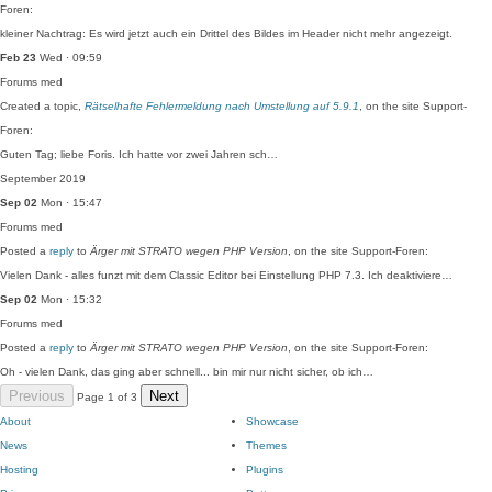
Foren:
kleiner Nachtrag: Es wird jetzt auch ein Drittel des Bildes im Header nicht mehr angezeigt.
Feb 23
Wed · 09:59
Forums
med
Created a topic,
Rätselhafte Fehlermeldung nach Umstellung auf 5.9.1
, on the site Support-
Foren:
Guten Tag; liebe Foris. Ich hatte vor zwei Jahren sch…
September 2019
Sep 02
Mon · 15:47
Forums
med
Posted a
reply
to
Ärger mit STRATO wegen PHP Version
, on the site Support-Foren:
Vielen Dank - alles funzt mit dem Classic Editor bei Einstellung PHP 7.3. Ich deaktiviere…
Sep 02
Mon · 15:32
Forums
med
Posted a
reply
to
Ärger mit STRATO wegen PHP Version
, on the site Support-Foren:
Oh - vielen Dank, das ging aber schnell... bin mir nur nicht sicher, ob ich…
Previous
Next
Page 1 of 3
About
Showcase
News
Themes
Hosting
Plugins