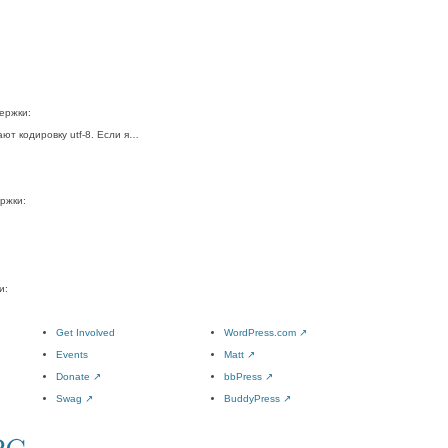
держки:
ют кодировку utf-8. Если я…
ержки:
и:
Get Involved
WordPress.com
↗
Events
Matt
↗
Donate
↗
bbPress
↗
Swag
↗
BuddyPress
↗