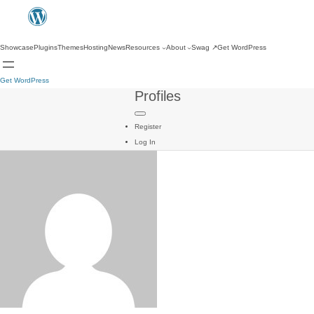
Showcase
Plugins
Themes
Hosting
News
Resources
About
Swag
↗
Get WordPress
Get WordPress
Profiles
Register
Log In