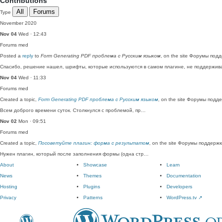
Contributions
All
Forums
Type
November 2020
Nov 04
Wed · 12:43
Forums
med
Posted a
reply
to
Form Generating PDF проблема с Русским языком
, on the site Форумы под
Спасибо, решение нашел, шрифты, которые используются в самом плагине, не поддержива
Nov 04
Wed · 11:33
Forums
med
Created a topic,
Form Generating PDF проблема с Русским языком
, on the site Форумы подд
Всем доброго времени суток. Столкнулся с проблемой, пр…
Nov 02
Mon · 09:51
Forums
med
Created a topic,
Посоветуйте плагин: форма с результатом
, on the site Форумы поддержк
Нужен плагин, который после заполнения формы (одна стр…
About
Showcase
Learn
News
Themes
Documentation
Hosting
Plugins
Developers
Privacy
Patterns
WordPress.tv
↗