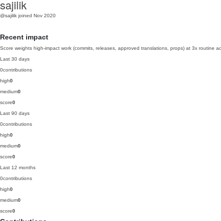
sajilik
@sajilik
joined Nov 2020
Recent impact
Score weights high-impact work (commits, releases, approved translations, props) at 3x routine act
Last 30 days
0
contributions
high
0
medium
0
score
0
Last 90 days
0
contributions
high
0
medium
0
score
0
Last 12 months
0
contributions
high
0
medium
0
score
0