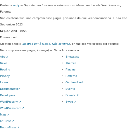
Posted a
reply
to
Suporte não funciona – estão com problema
, on the site WordPress.org
Forums:
São estelionatário, não comprem esse plugin, pois nada do que vendem funciona. E não dão…
September 2023
Sep 27
Wed · 10:22
Forums
med
Created a topic,
Mestres WP é Golpe. Não compren
, on the site WordPress.org Forums:
Não comprem esse plugin, é um golpe. Nada funciona e n…
About
Showcase
News
Themes
Hosting
Plugins
Privacy
Patterns
Learn
Get Involved
Documentation
Events
Developers
Donate
↗
WordPress.tv
↗
Swag
↗
WordPress.com
↗
Matt
↗
bbPress
↗
BuddyPress
↗