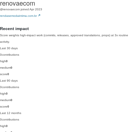
renovaecom
@renovaecom
joined Apr 2023
rendasemodaintima.com.br
Recent impact
Score weights high-impact work (commits, releases, approved translations, props) at 3x routine
activity.
Last 30 days
0
contributions
high
0
medium
0
score
0
Last 90 days
0
contributions
high
0
medium
0
score
0
Last 12 months
0
contributions
high
0