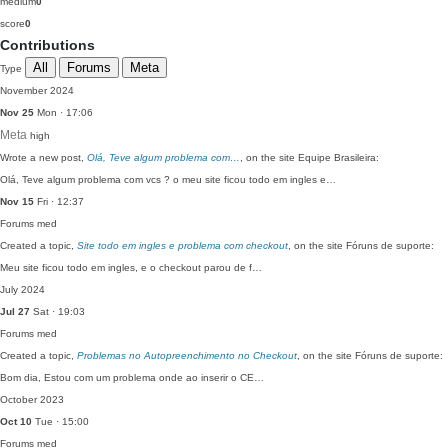
medium
0
score
0
Contributions
All
Forums
Meta
Type
November 2024
Nov 25
Mon · 17:06
Meta
high
Wrote a new post,
Olá, Teve algum problema com…
, on the site Equipe Brasileira:
Olá, Teve algum problema com vcs ? o meu site ficou todo em ingles e…
Nov 15
Fri · 12:37
Forums
med
Created a topic,
Site todo em ingles e problema com checkout
, on the site Fóruns de suporte:
Meu site ficou todo em ingles, e o checkout parou de f…
July 2024
Jul 27
Sat · 19:03
Forums
med
Created a topic,
Problemas no Autopreenchimento no Checkout
, on the site Fóruns de suporte:
Bom dia, Estou com um problema onde ao inserir o CE…
October 2023
Oct 10
Tue · 15:00
Forums
med