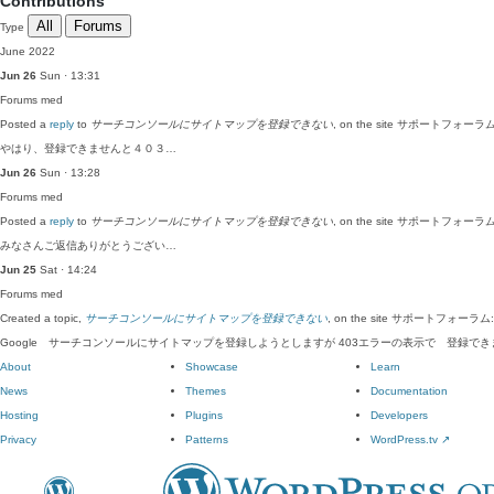
Contributions
All
Forums
Type
June 2022
Jun 26
Sun · 13:31
Forums
med
Posted a
reply
to
サーチコンソールにサイトマップを登録できない
, on the site サポートフォーラム
やはり、登録できませんと４０３…
Jun 26
Sun · 13:28
Forums
med
Posted a
reply
to
サーチコンソールにサイトマップを登録できない
, on the site サポートフォーラム
みなさんご返信ありがとうござい…
Jun 25
Sat · 14:24
Forums
med
Created a topic,
サーチコンソールにサイトマップを登録できない
, on the site サポートフォーラム:
Google サーチコンソールにサイトマップを登録しようとしますが 403エラーの表示で 登録でき
About
Showcase
Learn
News
Themes
Documentation
Hosting
Plugins
Developers
Privacy
Patterns
WordPress.tv
↗