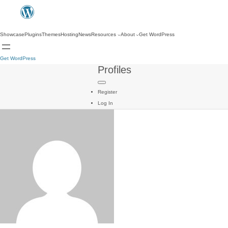
Showcase
Plugins
Themes
Hosting
News
Resources
About
Get WordPress
Get WordPress
Profiles
Register
Log In