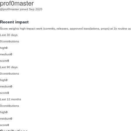
prof0master
@prof0master
joined Sep 2020
Recent impact
Score weights high-impact work (commits, releases, approved translations, props) at 3x routine act
Last 30 days
0
contributions
high
0
medium
0
score
0
Last 90 days
0
contributions
high
0
medium
0
score
0
Last 12 months
0
contributions
high
0
medium
0
score
0