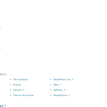
:
:
ません。 …
Get Involved
WordPress.com
↗
Events
Matt
↗
Donate
↗
bbPress
↗
Five for the Future
BuddyPress
↗