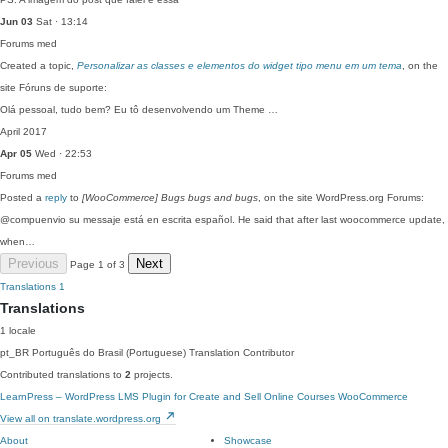
Jun 03
Sat · 13:14
Forums
med
Created a topic,
Personalizar as classes e elementos do widget tipo menu em um tema
, on the
site Fóruns de suporte:
Olá pessoal, tudo bem? Eu tô desenvolvendo um Theme …
April 2017
Apr 05
Wed · 22:53
Forums
med
Posted a
reply
to
[WooCommerce] Bugs bugs and bugs
, on the site WordPress.org Forums:
@compuenvio su messaje está en escrita español. He said that after last woocommerce update,
when…
Previous
Next
Page 1 of 3
Translations
1
Translations
1 locale
pt_BR
Português do Brasil (Portuguese)
Translation Contributor
Contributed translations to
2
projects.
LearnPress – WordPress LMS Plugin for Create and Sell Online Courses
WooCommerce
View all on translate.wordpress.org
About
Showcase