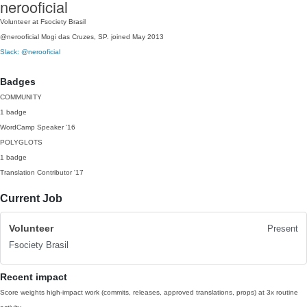
nerooficial
Volunteer at Fsociety Brasil
@nerooficial
Mogi das Cruzes, SP.
joined May 2013
Slack: @nerooficial
Badges
COMMUNITY
1 badge
WordCamp Speaker
'16
POLYGLOTS
1 badge
Translation Contributor
'17
Current Job
Volunteer
Present
Fsociety Brasil
Recent impact
Score weights high-impact work (commits, releases, approved translations, props) at 3x routine