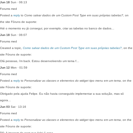
Jun 18
Sun · 06:13
Forums
med
Posted a
reply
to
Como salvar dados de um Custom Post Type em suas próprias tabelas?
, on
the site Fóruns de suporte:
Até o momento eu já consegui, por exemplo, criar as tabelas no banco de dados…
Jun 18
Sun · 06:07
Forums
med
Created a topic,
Como salvar dados de um Custom Post Type em suas próprias tabelas?
, on the
site Fóruns de suporte:
Olá pessoas, i'm back. Estou desenvolvendo um tema f…
Jun 12
Mon · 01:59
Forums
med
Posted a
reply
to
Personalizar as classes e elementos do widget tipo menu em um tema
, on the
site Fóruns de suporte:
Obrigado pela ajuda Felipe. Eu não havia conseguido implementar a sua solução, mas só
agora…
Jun 03
Sat · 13:16
Forums
med
Posted a
reply
to
Personalizar as classes e elementos do widget tipo menu em um tema
, on the
site Fóruns de suporte:
PS: A imagem do post que falei é essa