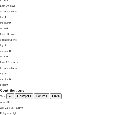
activity.
Last 30 days
0
contributions
high
0
medium
0
score
0
Last 90 days
0
contributions
high
0
medium
0
score
0
Last 12 months
0
contributions
high
0
medium
0
score
0
Contributions
All
Polyglots
Forums
Meta
Type
April 2023
Apr 18
Tue · 12:40
Polyglots
high