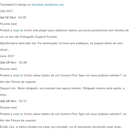
Translated 6 strings on
translate.wordpress.org
.
July 2017
Jul 12
Wed · 04:35
Forums
med
Posted a
reply
to
Como criar plugin para adicionar videos aos posts juntamente com thumbs de
url
, on the site Português Support Forums:
@pmfonseca desculpe me. Fui alvoroçado na hora que publiquei, só peguei direto do meu
cloud…
June 2017
Jun 19
Mon · 02:46
Forums
med
Posted a
reply
to
Como salvar dados de um Custom Post Type em suas próprias tabelas?
, on
the site Fóruns de suporte:
Saquei Léo. Muito obrigado, vou estudar isso agora mesmo. Obrigado mesmo pela ajuda, a
esta…
Jun 19
Mon · 02:17
Forums
med
Posted a
reply
to
Como salvar dados de um Custom Post Type em suas próprias tabelas?
, on
the site Fóruns de suporte:
Então Léo, a minha dúvida era essa, por exemplo, eu tô montando montando esse tema…