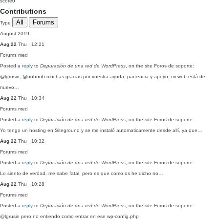
score
0
Contributions
All
Forums
Type
August 2019
Aug 22
Thu · 12:21
Forums
med
Posted a
reply
to
Depuración de una red de WordPress
, on the site Foros de soporte:
@lgrusin, @nobnob muchas gracias por vuestra ayuda, paciencia y apoyo, mi web está de
nuevo…
Aug 22
Thu · 10:34
Forums
med
Posted a
reply
to
Depuración de una red de WordPress
, on the site Foros de soporte:
Yo tengo un hosting en Siteground y se me instaló automaticamente desde allí, ya que…
Aug 22
Thu · 10:32
Forums
med
Posted a
reply
to
Depuración de una red de WordPress
, on the site Foros de soporte:
Lo siento de verdad, me sabe fatal, pero es que como os he dicho no…
Aug 22
Thu · 10:28
Forums
med
Posted a
reply
to
Depuración de una red de WordPress
, on the site Foros de soporte:
@lgrusin pero no entiendo como entrar en ese wp-config.php