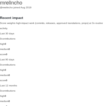
mrelincho
@mrelincho
joined Aug 2019
Recent impact
Score weights high-impact work (commits, releases, approved translations, props) at 3x routine
activity.
Last 30 days
0
contributions
high
0
medium
0
score
0
Last 90 days
0
contributions
high
0
medium
0
score
0
Last 12 months
0
contributions
high
0
medium
0