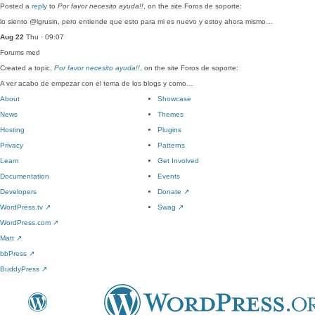
Posted a
reply
to
Por favor necesito ayuda!!
, on the site Foros de soporte:
lo siento @lgrusin, pero entiende que esto para mi es nuevo y estoy ahora mismo…
Aug 22
Thu · 09:07
Forums
med
Created a topic,
Por favor necesito ayuda!!
, on the site Foros de soporte:
A ver acabo de empezar con el tema de los blogs y como…
About
Showcase
News
Themes
Hosting
Plugins
Privacy
Patterns
Learn
Get Involved
Documentation
Events
Developers
Donate
↗
WordPress.tv
↗
Swag
↗
WordPress.com
↗
Matt
↗
bbPress
↗
BuddyPress
↗