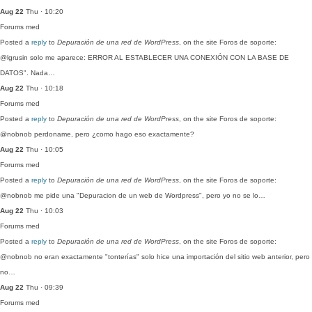
Aug 22
Thu · 10:20
Forums
med
Posted a
reply
to
Depuración de una red de WordPress
, on the site Foros de soporte:
@lgrusin solo me aparece: ERROR AL ESTABLECER UNA CONEXIÓN CON LA BASE DE
DATOS". Nada…
Aug 22
Thu · 10:18
Forums
med
Posted a
reply
to
Depuración de una red de WordPress
, on the site Foros de soporte:
@nobnob perdoname, pero ¿como hago eso exactamente?
Aug 22
Thu · 10:05
Forums
med
Posted a
reply
to
Depuración de una red de WordPress
, on the site Foros de soporte:
@nobnob me pide una "Depuracion de un web de Wordpress", pero yo no se lo…
Aug 22
Thu · 10:03
Forums
med
Posted a
reply
to
Depuración de una red de WordPress
, on the site Foros de soporte:
@nobnob no eran exactamente "tonterías" solo hice una importación del sitio web anterior, pero
no…
Aug 22
Thu · 09:39
Forums
med