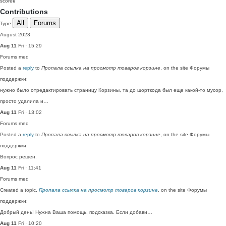
score
0
Contributions
All
Forums
Type
August 2023
Aug 11
Fri · 15:29
Forums
med
Posted a
reply
to
Пропала ссылка на просмотр товаров корзине
, on the site Форумы
поддержки:
нужно было отредактировать страницу Корзины, та до шорткода был еще какой-то мусор,
просто удалила и…
Aug 11
Fri · 13:02
Forums
med
Posted a
reply
to
Пропала ссылка на просмотр товаров корзине
, on the site Форумы
поддержки:
Вопрос решен.
Aug 11
Fri · 11:41
Forums
med
Created a topic,
Пропала ссылка на просмотр товаров корзине
, on the site Форумы
поддержки:
Добрый день! Нужна Ваша помощь, подсказка. Если добави…
Aug 11
Fri · 10:20