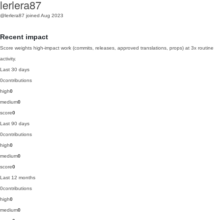
lerlera87
@lerlera87
joined Aug 2023
Recent impact
Score weights high-impact work (commits, releases, approved translations, props) at 3x routine
activity.
Last 30 days
0
contributions
high
0
medium
0
score
0
Last 90 days
0
contributions
high
0
medium
0
score
0
Last 12 months
0
contributions
high
0
medium
0