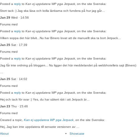
Posted a
reply
to
Kan ej uppdatera WP pga Jetpack
, on the site Svenska:
Stort tack :) Jag ska läsa och kolla länkarna och fundera på hur jag går…
Jan 29
Wed · 14:56
Forums
med
Posted a
reply
to
Kan ej uppdatera WP pga Jetpack
, on the site Svenska:
Vilken soppa det här blivit...Nu har Binero lovat att de manuellt ska ta bort Jetpack…
Jan 25
Sat · 17:39
Forums
med
Posted a
reply
to
Kan ej uppdatera WP pga Jetpack
, on the site Svenska:
Jag får inte ordning på bloggen... Nu ligger det här meddelandet på webbhotellets sajt (Binero)
…
Jan 25
Sat · 14:02
Forums
med
Posted a
reply
to
Kan ej uppdatera WP pga Jetpack
, on the site Svenska:
Hej och tack för svar :) Yes, du har säkert rätt i att Jetpack är…
Jan 23
Thu · 15:46
Forums
med
Created a topic,
Kan ej uppdatera WP pga Jetpack
, on the site Svenska:
Hej, Jag kan inte uppdatera till senaste versionen av …
About
Showcase