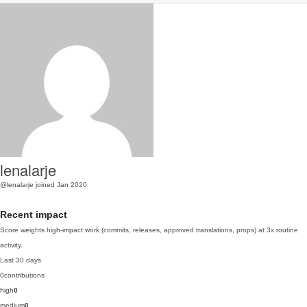
lenalarje
@lenalarje
joined Jan 2020
Recent impact
Score weights high-impact work (commits, releases, approved translations, props) at 3x routine
activity.
Last 30 days
0
contributions
high
0
medium
0