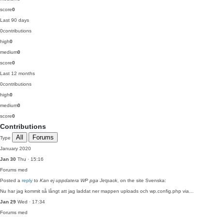
score
0
Last 90 days
0
contributions
high
0
medium
0
score
0
Last 12 months
0
contributions
high
0
medium
0
score
0
Contributions
All
Forums
Type
January 2020
Jan 30
Thu · 15:16
Forums
med
Posted a
reply
to
Kan ej uppdatera WP pga Jetpack
, on the site Svenska:
Nu har jag kommit så långt att jag laddat ner mappen uploads och wp.config.php via…
Jan 29
Wed · 17:34
Forums
med