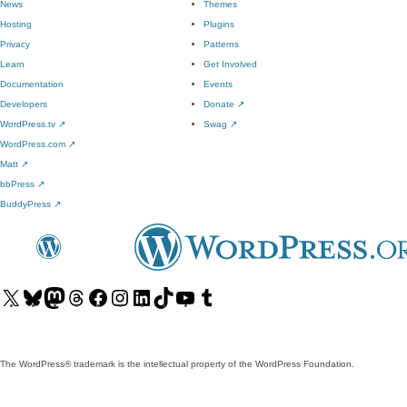
News
Themes
Hosting
Plugins
Privacy
Patterns
Learn
Get Involved
Documentation
Events
Developers
Donate
↗
WordPress.tv
↗
Swag
↗
WordPress.com
↗
Matt
↗
bbPress
↗
BuddyPress
↗
Visit
Visit
Visit
Visit
Visit
Visit
Visit
Visit
Visit
Visit
our
our
our
our
our
our
our
our
our
our
X
Bluesky
Mastodon
Threads
Facebook
Instagram
LinkedIn
TikTok
YouTube
Tumblr
(formerly
account
account
account
page
account
account
account
channel
account
The WordPress® trademark is the intellectual property of the WordPress Foundation.
Twitter)
account