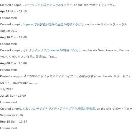
Created a topic,
パーマリンクを設定すると404エラー
, on the site サポートフォーラム
Apr 02
Mon · 07:10
Forums
med
Created a topic,
bbpressで参加者が自分の返信を削除するには
, on the site サポートフォーラム
August 2017
Aug 10
Thu · 12:48
Forums
med
Created a topic,
セレクトボックスにselected属性をつけたい
, on the site WordPress.org Forums:
セレクタボックスの任意の選択肢に「sel…
Aug 08
Tue · 16:09
Forums
med
Posted a
reply
to
4.8のマルチサイトでメディアライブラリ画像が非表示
, on the site サポートフ
CGさん、munyaguさん、…
July 2017
Jul 16
Sun · 15:00
Forums
med
Created a topic,
4.8のマルチサイトでメディアライブラリ画像が非表示
, on the site サポートフ
September 2016
Sep 18
Sun · 10:24
Forums
med