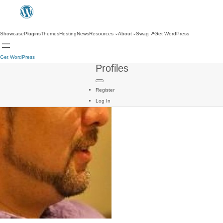
Showcase
Plugins
Themes
Hosting
News
Resources
About
Swag
↗
Get WordPress
Get WordPress
Profiles
Register
Log In