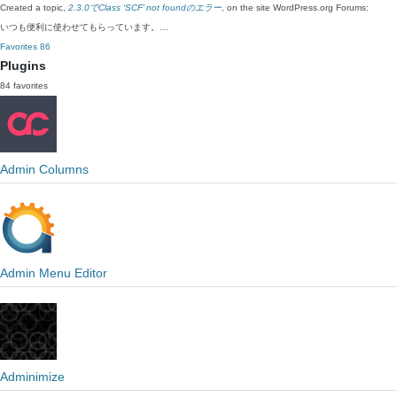
Created a topic,
2.3.0でClass ‘SCF’ not foundのエラー
, on the site WordPress.org Forums:
いつも便利に使わせてもらっています。…
Favorites
86
Plugins
84 favorites
Admin Columns
Admin Menu Editor
Adminimize