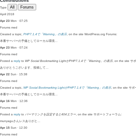
Contributions
All
Forums
Type
April 2018
Apr 23
Mon · 07:25
Forums
med
Created a topic,
PHP7.1.4で「Warning」の表示
, on the site WordPress.org Forums:
本番サーバーの予備としてローカル環境…
Apr 23
Mon · 07:24
Forums
med
Posted a
reply
to
WP Social Bookmarking LightがPHP7.1.4で「Warning」の表示
, on the sit
ありがとうございます、投稿して…
Apr 22
Sun · 15:38
Forums
med
Created a topic,
WP Social Bookmarking LightがPHP7.1.4で「Warning」の表示
, on the site
本番サーバーの予備としてローカル環境…
Apr 16
Mon · 12:36
Forums
med
Posted a
reply
to
パーマリンクを設定すると404エラー
, on the site サポートフォーラム:
munyaguさんレスありがと…
Apr 15
Sun · 12:30
Forums
med