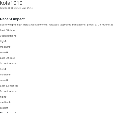
kota1010
@kota1010
joined Jan 2013
Recent impact
Score weights high-impact work (commits, releases, approved translations, props) at 3x routine act
Last 30 days
0
contributions
high
0
medium
0
score
0
Last 90 days
0
contributions
high
0
medium
0
score
0
Last 12 months
0
contributions
high
0
medium
0
score
0