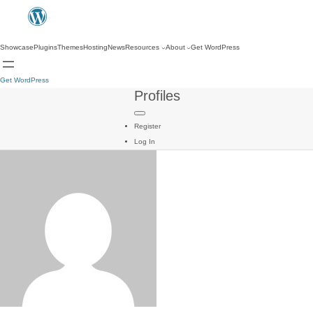
Showcase
Plugins
Themes
Hosting
News
Resources
About
Get WordPress
Get WordPress
Profiles
Register
Log In