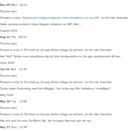
Dec 09
Wed · 19:31
Forums
med
Created a topic,
Begränsad inläggsredigerare efter installation av nya WP
, on the site Svenska:
Hade samma problem några tidigare versioner av WP. Men…
August 2020
Aug 13
Thu · 09:15
Forums
med
Posted a
reply
to
För bred vy när jag skriver inlägg via iphone
, on the site Svenska:
Hej Tobi! Tänkte bara uppdatera dig att felet korrigerades nu när jag uppdaterade till nya…
June 2020
Jun 01
Mon · 12:40
Forums
med
Posted a
reply
to
För bred vy när jag skriver inlägg via iphone
, on the site Svenska:
Tyvärr ingen förändring med det tillägget. Var ändra jag från helsidevy i mobilläge?
May 2020
May 26
Tue · 13:08
Forums
med
Posted a
reply
to
För bred vy när jag skriver inlägg via iphone
, on the site Svenska:
Hej och tack för svar Tor-Björn! Nä, det är ingen bild som gör att vyn…
May 17
Sun · 13:56