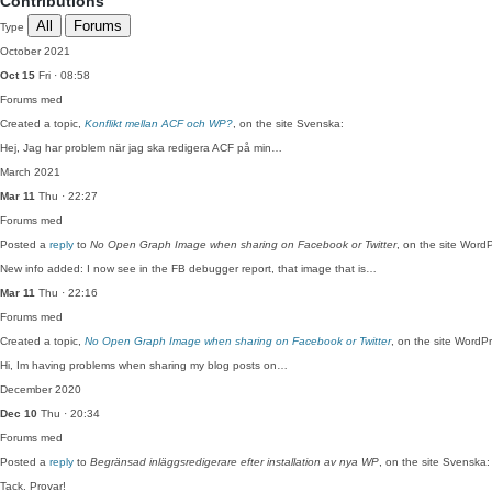
Contributions
All
Forums
Type
October 2021
Oct 15
Fri · 08:58
Forums
med
Created a topic,
Konflikt mellan ACF och WP?
, on the site Svenska:
Hej, Jag har problem när jag ska redigera ACF på min…
March 2021
Mar 11
Thu · 22:27
Forums
med
Posted a
reply
to
No Open Graph Image when sharing on Facebook or Twitter
, on the site Word
New info added: I now see in the FB debugger report, that image that is…
Mar 11
Thu · 22:16
Forums
med
Created a topic,
No Open Graph Image when sharing on Facebook or Twitter
, on the site WordP
Hi, Im having problems when sharing my blog posts on…
December 2020
Dec 10
Thu · 20:34
Forums
med
Posted a
reply
to
Begränsad inläggsredigerare efter installation av nya WP
, on the site Svenska:
Tack. Provar!