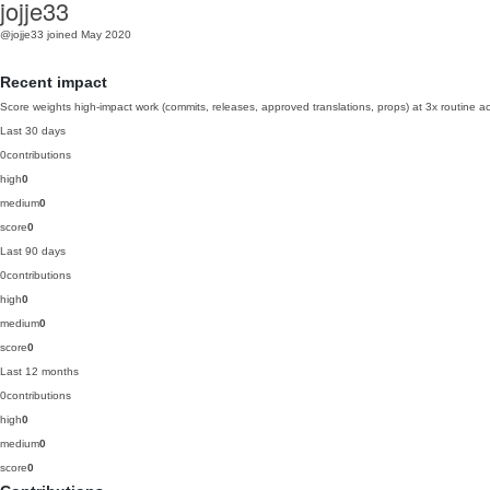
jojje33
@jojje33
joined May 2020
Recent impact
Score weights high-impact work (commits, releases, approved translations, props) at 3x routine act
Last 30 days
0
contributions
high
0
medium
0
score
0
Last 90 days
0
contributions
high
0
medium
0
score
0
Last 12 months
0
contributions
high
0
medium
0
score
0