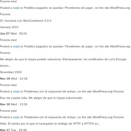
Forums
med
Posted a
reply
to
Pedidos pagados se quedan ‘Pendientes de pago’
, on the site WordPress.org
Forums:
Sí, funciona con WooCommerce 5.0.0
January 2021
Jan 27
Wed · 00:01
Forums
med
Posted a
reply
to
Pedidos pagados se quedan ‘Pendientes de pago’
, on the site WordPress.org
Forums:
Me alegro de que lo hayas podido solucionar. Efectivamente, los certificados de Let's Encrypt
tienen…
November 2020
Nov 18
Wed · 14:18
Forums
med
Posted a
reply
to
Problemas con la respuesta de redsys
, on the site WordPress.org Forums:
Eso me cuadra más. Me alegro de que lo hayas solucionado.
Nov 18
Wed · 13:30
Forums
med
Posted a
reply
to
Problemas con la respuesta de redsys
, on the site WordPress.org Forums:
Hola. El motivo por el que el navegador te redirige de HTTP a HTTPS es…
Nov 17
Tue · 19:36