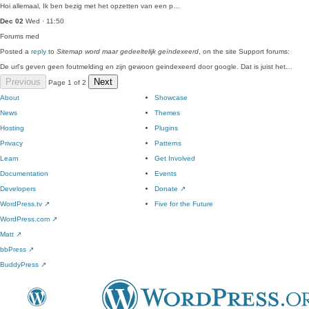
Hoi allemaal, Ik ben bezig met het opzetten van een p…
Dec 02
Wed · 11:50
Forums
med
Posted a
reply
to
Sitemap word maar gedeeltelijk geïndexeerd
, on the site Support forums:
De url's geven geen foutmelding en zijn gewoon geindexeerd door google. Dat is juist het…
Previous
Next
Page 1 of 2
About
Showcase
News
Themes
Hosting
Plugins
Privacy
Patterns
Learn
Get Involved
Documentation
Events
Developers
Donate
↗
WordPress.tv
↗
Five for the Future
WordPress.com
↗
Matt
↗
bbPress
↗
BuddyPress
↗