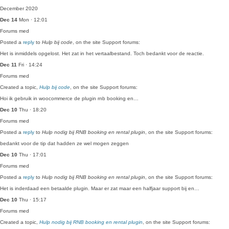
December 2020
Dec 14
Mon · 12:01
Forums
med
Posted a
reply
to
Hulp bij code
, on the site Support forums:
Het is inmiddels opgelost. Het zat in het vertaalbestand. Toch bedankt voor de reactie.
Dec 11
Fri · 14:24
Forums
med
Created a topic,
Hulp bij code
, on the site Support forums:
Hoi ik gebruik in woocommerce de plugin rnb booking en…
Dec 10
Thu · 18:20
Forums
med
Posted a
reply
to
Hulp nodig bij RNB booking en rental plugin
, on the site Support forums:
bedankt voor de tip dat hadden ze wel mogen zeggen
Dec 10
Thu · 17:01
Forums
med
Posted a
reply
to
Hulp nodig bij RNB booking en rental plugin
, on the site Support forums:
Het is inderdaad een betaalde plugin. Maar er zat maar een halfjaar support bij en…
Dec 10
Thu · 15:17
Forums
med
Created a topic,
Hulp nodig bij RNB booking en rental plugin
, on the site Support forums: