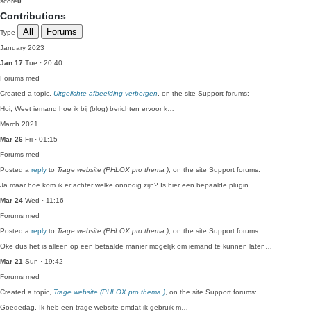
score
0
Contributions
All
Forums
Type
January 2023
Jan 17
Tue · 20:40
Forums
med
Created a topic,
Uitgelichte afbeelding verbergen
, on the site Support forums:
Hoi, Weet iemand hoe ik bij (blog) berichten ervoor k…
March 2021
Mar 26
Fri · 01:15
Forums
med
Posted a
reply
to
Trage website (PHLOX pro thema )
, on the site Support forums:
Ja maar hoe kom ik er achter welke onnodig zijn? Is hier een bepaalde plugin…
Mar 24
Wed · 11:16
Forums
med
Posted a
reply
to
Trage website (PHLOX pro thema )
, on the site Support forums:
Oke dus het is alleen op een betaalde manier mogelijk om iemand te kunnen laten…
Mar 21
Sun · 19:42
Forums
med
Created a topic,
Trage website (PHLOX pro thema )
, on the site Support forums:
Goededag, Ik heb een trage website omdat ik gebruik m…