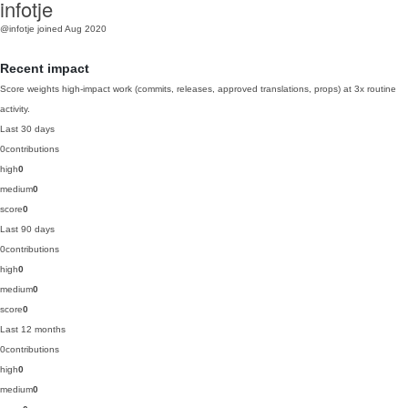
infotje
@infotje
joined Aug 2020
Recent impact
Score weights high-impact work (commits, releases, approved translations, props) at 3x routine
activity.
Last 30 days
0
contributions
high
0
medium
0
score
0
Last 90 days
0
contributions
high
0
medium
0
score
0
Last 12 months
0
contributions
high
0
medium
0