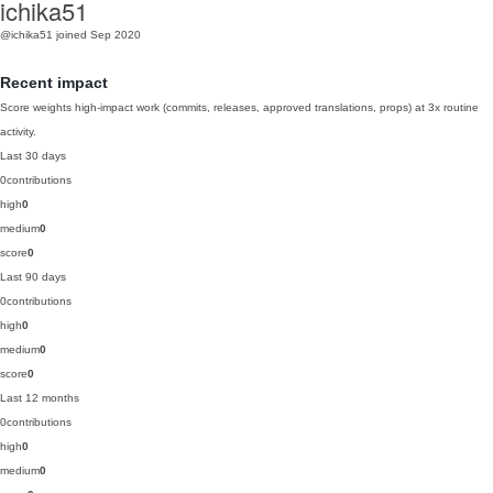
ichika51
@ichika51
joined Sep 2020
Recent impact
Score weights high-impact work (commits, releases, approved translations, props) at 3x routine
activity.
Last 30 days
0
contributions
high
0
medium
0
score
0
Last 90 days
0
contributions
high
0
medium
0
score
0
Last 12 months
0
contributions
high
0
medium
0