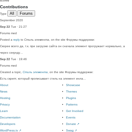
score
0
Contributions
All
Forums
Type
September 2020
Sep 22
Tue · 21:27
Forums
med
Posted a
reply
to
Стиль элемента
, on the site Форумы поддержки:
Скорее всего да, т.к. при загрузке сайта он сначала элемент прогружает нормально, а
через секунду…
Sep 22
Tue · 19:46
Forums
med
Created a topic,
Стиль элемента
, on the site Форумы поддержки:
Есть скрипт, который прописывает стиль на элемент инла…
About
Showcase
News
Themes
Hosting
Plugins
Privacy
Patterns
Learn
Get Involved
Documentation
Events
Developers
Donate
↗
WordPress.tv
↗
Swag
↗