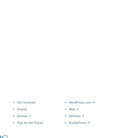
Get Involved
WordPress.com
↗
Events
Matt
↗
Donate
↗
bbPress
↗
Five for the Future
BuddyPress
↗