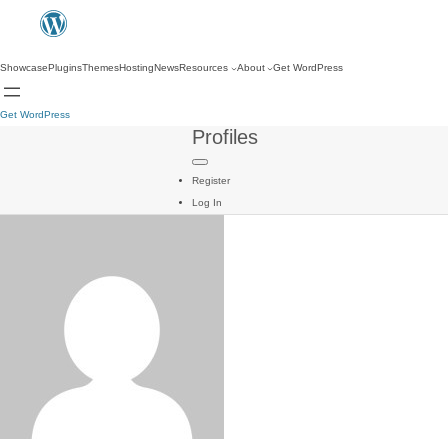
Showcase
Plugins
Themes
Hosting
News
Resources
About
Get WordPress
Get WordPress
Profiles
Register
Log In