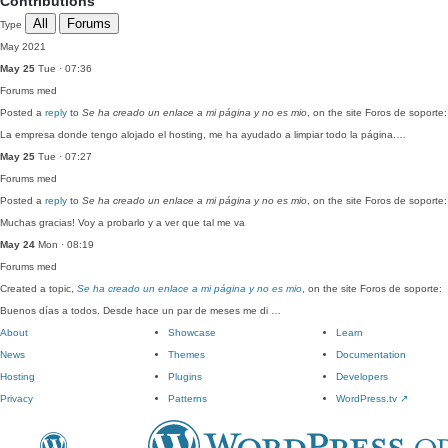
Contributions
All
Forums
Type
May 2021
May 25
Tue · 07:36
Forums
med
Posted a
reply
to
Se ha creado un enlace a mi página y no es mio
, on the site Foros de soporte:
La empresa donde tengo alojado el hosting, me ha ayudado a limpiar todo la página.…
May 25
Tue · 07:27
Forums
med
Posted a
reply
to
Se ha creado un enlace a mi página y no es mio
, on the site Foros de soporte:
Muchas gracias! Voy a probarlo y a ver que tal me va
May 24
Mon · 08:19
Forums
med
Created a topic,
Se ha creado un enlace a mi página y no es mio
, on the site Foros de soporte:
Buenos días a todos. Desde hace un par de meses me di …
About
Showcase
Learn
News
Themes
Documentation
Hosting
Plugins
Developers
Privacy
Patterns
WordPress.tv
↗