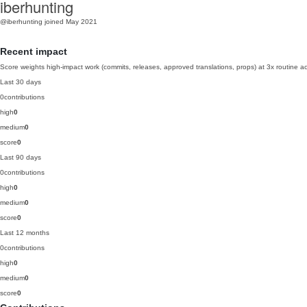
iberhunting
@iberhunting
joined May 2021
Recent impact
Score weights high-impact work (commits, releases, approved translations, props) at 3x routine act
Last 30 days
0
contributions
high
0
medium
0
score
0
Last 90 days
0
contributions
high
0
medium
0
score
0
Last 12 months
0
contributions
high
0
medium
0
score
0