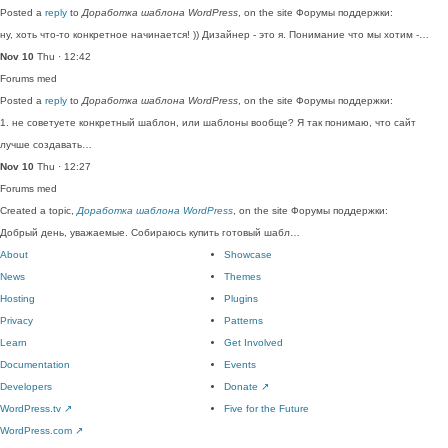
Posted a
reply
to
Доработка шаблона WordPress
, on the site Форумы поддержки:
ну, хоть что-то конкретное начинается! )) Дизайнер - это я. Понимание что мы хотим -…
Nov 10
Thu · 12:42
Forums
med
Posted a
reply
to
Доработка шаблона WordPress
, on the site Форумы поддержки:
1. не советуете конкретный шаблон, или шаблоны вообще? Я так понимаю, что сайт
лучше создавать…
Nov 10
Thu · 12:27
Forums
med
Created a topic,
Доработка шаблона WordPress
, on the site Форумы поддержки:
Добрый день, уважаемые. Собираюсь купить готовый шабл…
About
Showcase
News
Themes
Hosting
Plugins
Privacy
Patterns
Learn
Get Involved
Documentation
Events
Developers
Donate
↗
WordPress.tv
↗
Five for the Future
WordPress.com
↗