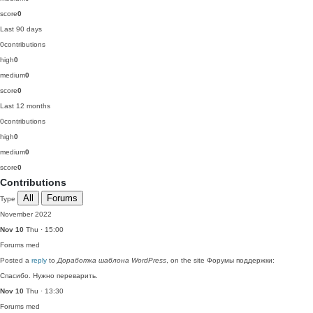
score
0
Last 90 days
0
contributions
high
0
medium
0
score
0
Last 12 months
0
contributions
high
0
medium
0
score
0
Contributions
All
Forums
Type
November 2022
Nov 10
Thu · 15:00
Forums
med
Posted a
reply
to
Доработка шаблона WordPress
, on the site Форумы поддержки:
Спасибо. Нужно переварить.
Nov 10
Thu · 13:30
Forums
med