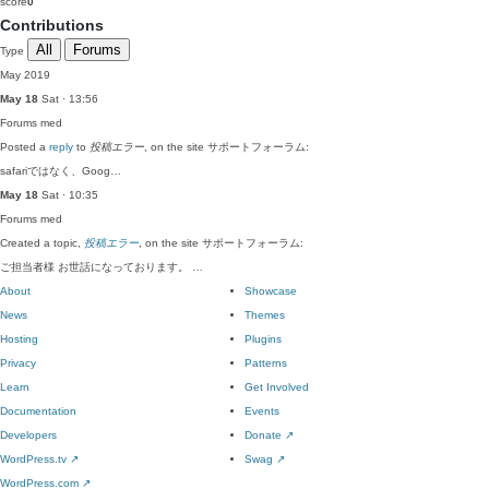
score
0
Contributions
All
Forums
Type
May 2019
May 18
Sat · 13:56
Forums
med
Posted a
reply
to
投稿エラー
, on the site サポートフォーラム:
safariではなく、Goog…
May 18
Sat · 10:35
Forums
med
Created a topic,
投稿エラー
, on the site サポートフォーラム:
ご担当者様 お世話になっております。 …
About
Showcase
News
Themes
Hosting
Plugins
Privacy
Patterns
Learn
Get Involved
Documentation
Events
Developers
Donate
↗
WordPress.tv
↗
Swag
↗
WordPress.com
↗