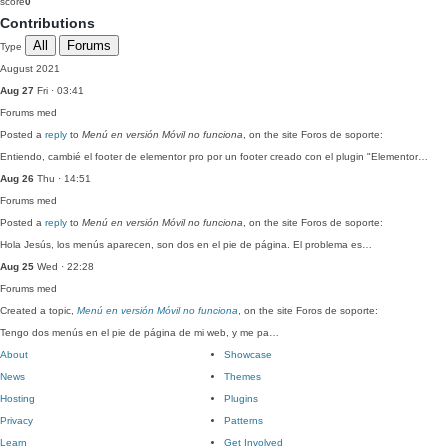
score
0
Contributions
All
Forums
Type
August 2021
Aug 27
Fri · 03:41
Forums
med
Posted a
reply
to
Menú en versión Móvil no funciona
, on the site Foros de soporte:
Entiendo, cambié el footer de elementor pro por un footer creado con el plugin "Elementor…
Aug 26
Thu · 14:51
Forums
med
Posted a
reply
to
Menú en versión Móvil no funciona
, on the site Foros de soporte:
Hola Jesús, los menús aparecen, son dos en el pie de página. El problema es…
Aug 25
Wed · 22:28
Forums
med
Created a topic,
Menú en versión Móvil no funciona
, on the site Foros de soporte:
Tengo dos menús en el pie de página de mi web, y me pa…
About
Showcase
News
Themes
Hosting
Plugins
Privacy
Patterns
Learn
Get Involved