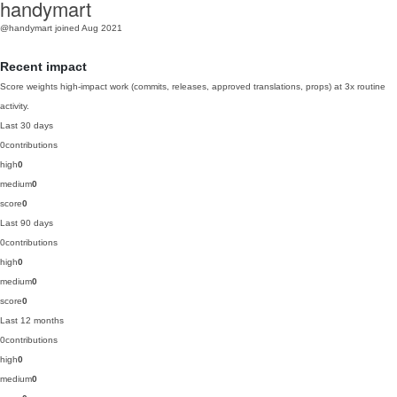
handymart
@handymart
joined Aug 2021
Recent impact
Score weights high-impact work (commits, releases, approved translations, props) at 3x routine
activity.
Last 30 days
0
contributions
high
0
medium
0
score
0
Last 90 days
0
contributions
high
0
medium
0
score
0
Last 12 months
0
contributions
high
0
medium
0