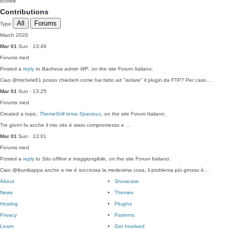
score
0
Contributions
All
Forums
Type
March 2020
Mar 01
Sun · 13:49
Forums
med
Posted a
reply
to
Bacheca admin WP
, on the site Forum Italiano:
Ciao @michele61 posso chiederti come hai fatto ad "isolare" il plugin da FTP? Per caso…
Mar 01
Sun · 13:25
Forums
med
Created a topic,
ThemeGrill tema Spacious
, on the site Forum Italiano:
Tre giorni fa anche il mio sito è stato compromesso e …
Mar 01
Sun · 13:01
Forums
med
Posted a
reply
to
Sito offline e irraggiungibile
, on the site Forum Italiano:
Ciao @ikunikappa anche a me è successa la medesima cosa, il problema più grosso è…
About
Showcase
News
Themes
Hosting
Plugins
Privacy
Patterns
Learn
Get Involved