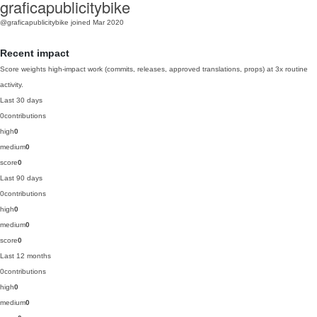
graficapublicitybike
@graficapublicitybike
joined Mar 2020
Recent impact
Score weights high-impact work (commits, releases, approved translations, props) at 3x routine
activity.
Last 30 days
0
contributions
high
0
medium
0
score
0
Last 90 days
0
contributions
high
0
medium
0
score
0
Last 12 months
0
contributions
high
0
medium
0