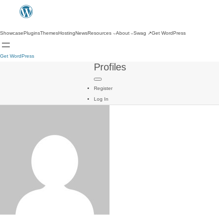
Showcase
Plugins
Themes
Hosting
News
Resources
About
Swag
↗
Get WordPress
Get WordPress
Profiles
Register
Log In