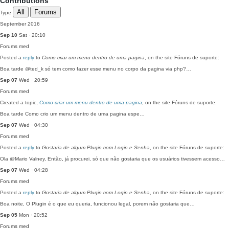
Contributions
All
Forums
Type
September 2016
Sep 10
Sat · 20:10
Forums
med
Posted a
reply
to
Como criar um menu dentro de uma pagina
, on the site Fóruns de suporte:
Boa tarde @ted_k só tem como fazer esse menu no corpo da pagina via php?…
Sep 07
Wed · 20:59
Forums
med
Created a topic,
Como criar um menu dentro de uma pagina
, on the site Fóruns de suporte:
Boa tarde Como crio um menu dentro de uma pagina espe…
Sep 07
Wed · 04:30
Forums
med
Posted a
reply
to
Gostaria de algum Plugin com Login e Senha
, on the site Fóruns de suporte:
Ola @Mario Valney, Então, já procurei, só que não gostaria que os usuários tivessem acesso…
Sep 07
Wed · 04:28
Forums
med
Posted a
reply
to
Gostaria de algum Plugin com Login e Senha
, on the site Fóruns de suporte:
Boa noite, O Plugin é o que eu queria, funcionou legal, porem não gostaria que…
Sep 05
Mon · 20:52
Forums
med