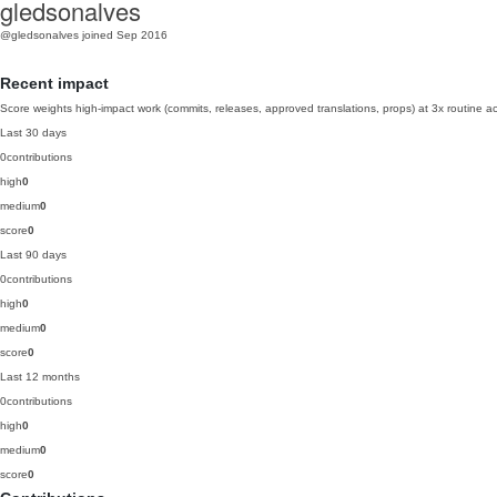
gledsonalves
@gledsonalves
joined Sep 2016
Recent impact
Score weights high-impact work (commits, releases, approved translations, props) at 3x routine act
Last 30 days
0
contributions
high
0
medium
0
score
0
Last 90 days
0
contributions
high
0
medium
0
score
0
Last 12 months
0
contributions
high
0
medium
0
score
0