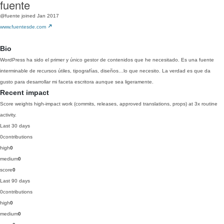
fuente
@fuente
joined Jan 2017
www.fuentesde.com
Bio
WordPress ha sido el primer y único gestor de contenidos que he necesitado. Es una fuente
interminable de recursos útiles, tipografías, diseños…lo que necesito. La verdad es que da
gusto para desarrollar mi faceta escritora aunque sea ligeramente.
Recent impact
Score weights high-impact work (commits, releases, approved translations, props) at 3x routine
activity.
Last 30 days
0
contributions
high
0
medium
0
score
0
Last 90 days
0
contributions
high
0
medium
0