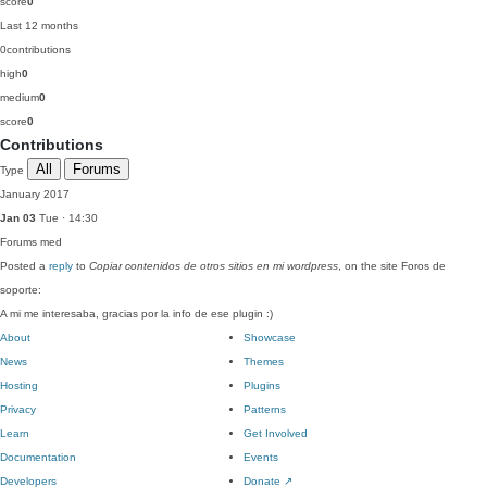
score
0
Last 12 months
0
contributions
high
0
medium
0
score
0
Contributions
All
Forums
Type
January 2017
Jan 03
Tue · 14:30
Forums
med
Posted a
reply
to
Copiar contenidos de otros sitios en mi wordpress
, on the site Foros de
soporte:
A mi me interesaba, gracias por la info de ese plugin :)
About
Showcase
News
Themes
Hosting
Plugins
Privacy
Patterns
Learn
Get Involved
Documentation
Events
Developers
Donate
↗