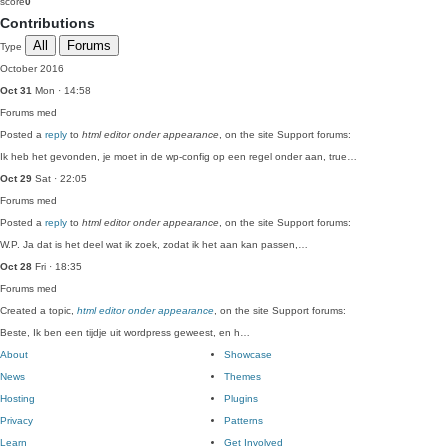
score
0
Contributions
All
Forums
Type
October 2016
Oct 31
Mon · 14:58
Forums
med
Posted a
reply
to
html editor onder appearance
, on the site Support forums:
Ik heb het gevonden, je moet in de wp-config op een regel onder aan, true…
Oct 29
Sat · 22:05
Forums
med
Posted a
reply
to
html editor onder appearance
, on the site Support forums:
W.P. Ja dat is het deel wat ik zoek, zodat ik het aan kan passen,…
Oct 28
Fri · 18:35
Forums
med
Created a topic,
html editor onder appearance
, on the site Support forums:
Beste, Ik ben een tijdje uit wordpress geweest, en h…
About
Showcase
News
Themes
Hosting
Plugins
Privacy
Patterns
Learn
Get Involved