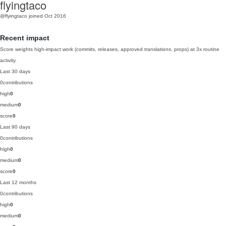
flyingtaco
@flyingtaco
joined Oct 2016
Recent impact
Score weights high-impact work (commits, releases, approved translations, props) at 3x routine
activity.
Last 30 days
0
contributions
high
0
medium
0
score
0
Last 90 days
0
contributions
high
0
medium
0
score
0
Last 12 months
0
contributions
high
0
medium
0