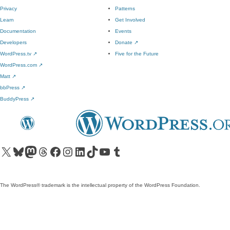
Privacy
Patterns
Learn
Get Involved
Documentation
Events
Developers
Donate
↗
WordPress.tv
↗
Five for the Future
WordPress.com
↗
Matt
↗
bbPress
↗
BuddyPress
↗
Visit our X (formerly Twitter) account
Visit our Bluesky account
Visit our Mastodon account
Visit our Threads account
Visit our Facebook page
Visit our Instagram account
Visit our LinkedIn account
Visit our TikTok account
Visit our YouTube channel
Visit our Tumblr account
The WordPress® trademark is the intellectual property of the WordPress Foundation.