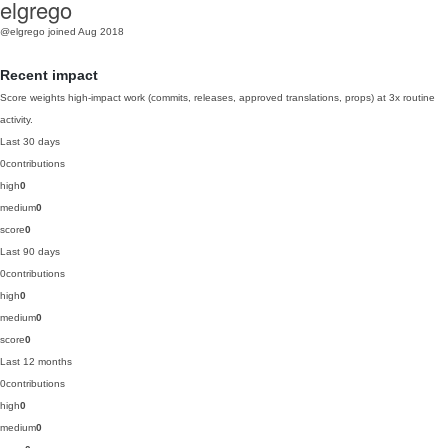
elgrego
@elgrego
joined Aug 2018
Recent impact
Score weights high-impact work (commits, releases, approved translations, props) at 3x routine
activity.
Last 30 days
0
contributions
high
0
medium
0
score
0
Last 90 days
0
contributions
high
0
medium
0
score
0
Last 12 months
0
contributions
high
0
medium
0