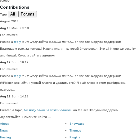
score
0
Contributions
All
Forums
Type
August 2018
Aug 13
Mon · 03:10
Forums
med
Posted a
reply
to
Не могу зайти в админ-панель
, on the site Форумы поддержки:
Благодарю всех за помощь! Нашла плагин, который блокировал. Это all-in-one-wp-security-
and-firewall. Смогла зайти в админку.
Aug 12
Sun · 19:12
Forums
med
Posted a
reply
to
Не могу зайти в админ-панель
, on the site Форумы поддержки:
@Flektor, как найти нужный плагин и удалить его? Я ещё плохо в этом разбираюсь,
поэтому…
Aug 12
Sun · 14:18
Forums
med
Created a topic,
Не могу зайти в админ-панель
, on the site Форумы поддержки:
Здравствуйте! Помогите найти …
About
Showcase
News
Themes
Hosting
Plugins