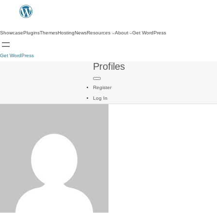
Showcase
Plugins
Themes
Hosting
News
Resources
About
Get WordPress
Get WordPress
Profiles
Register
Log In