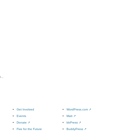
it…
Get Involved
WordPress.com
↗
Events
Matt
↗
Donate
↗
bbPress
↗
Five for the Future
BuddyPress
↗