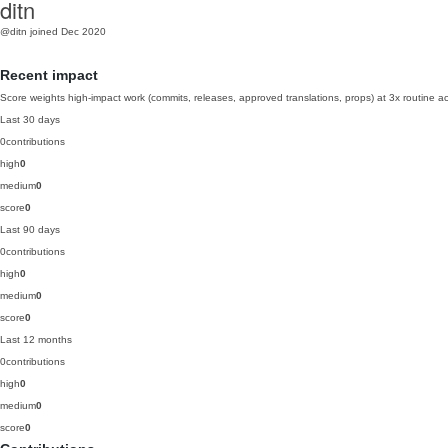
ditn
@ditn
joined Dec 2020
Recent impact
Score weights high-impact work (commits, releases, approved translations, props) at 3x routine act
Last 30 days
0
contributions
high
0
medium
0
score
0
Last 90 days
0
contributions
high
0
medium
0
score
0
Last 12 months
0
contributions
high
0
medium
0
score
0