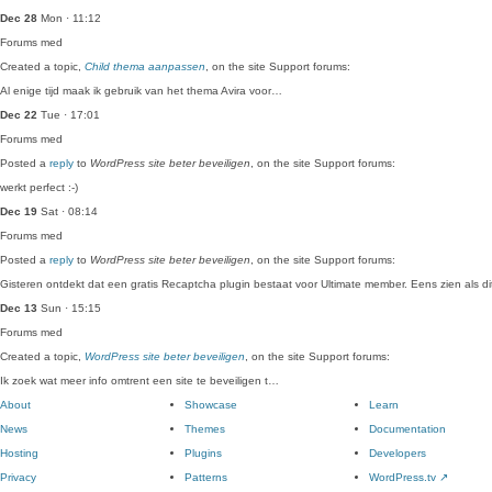
Dec 28
Mon · 11:12
Forums
med
Created a topic,
Child thema aanpassen
, on the site Support forums:
Al enige tijd maak ik gebruik van het thema Avira voor…
Dec 22
Tue · 17:01
Forums
med
Posted a
reply
to
WordPress site beter beveiligen
, on the site Support forums:
werkt perfect :-)
Dec 19
Sat · 08:14
Forums
med
Posted a
reply
to
WordPress site beter beveiligen
, on the site Support forums:
Gisteren ontdekt dat een gratis Recaptcha plugin bestaat voor Ultimate member. Eens zien als d
Dec 13
Sun · 15:15
Forums
med
Created a topic,
WordPress site beter beveiligen
, on the site Support forums:
Ik zoek wat meer info omtrent een site te beveiligen t…
About
Showcase
Learn
News
Themes
Documentation
Hosting
Plugins
Developers
Privacy
Patterns
WordPress.tv
↗