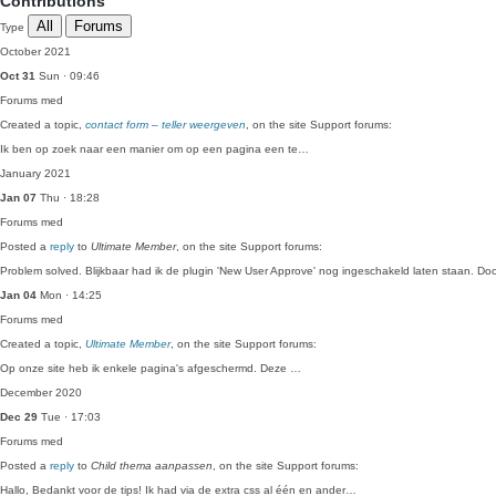
Contributions
All
Forums
Type
October 2021
Oct 31
Sun · 09:46
Forums
med
Created a topic,
contact form – teller weergeven
, on the site Support forums:
Ik ben op zoek naar een manier om op een pagina een te…
January 2021
Jan 07
Thu · 18:28
Forums
med
Posted a
reply
to
Ultimate Member
, on the site Support forums:
Problem solved. Blijkbaar had ik de plugin 'New User Approve' nog ingeschakeld laten staan. D
Jan 04
Mon · 14:25
Forums
med
Created a topic,
Ultimate Member
, on the site Support forums:
Op onze site heb ik enkele pagina's afgeschermd. Deze …
December 2020
Dec 29
Tue · 17:03
Forums
med
Posted a
reply
to
Child thema aanpassen
, on the site Support forums:
Hallo, Bedankt voor de tips! Ik had via de extra css al één en ander…