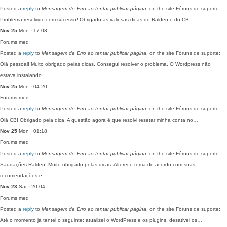
Posted a
reply
to
Mensagem de Erro ao tentar publicar página
, on the site Fóruns de suporte:
Problema resolvido com sucesso! Obrigado as valiosas dicas do Ralden e do CB.
Nov 25
Mon · 17:08
Forums
med
Posted a
reply
to
Mensagem de Erro ao tentar publicar página
, on the site Fóruns de suporte:
Olá pessoal! Muito obrigado pelas dicas. Consegui resolver o problema. O Wordpress não
estava instalando…
Nov 25
Mon · 04:20
Forums
med
Posted a
reply
to
Mensagem de Erro ao tentar publicar página
, on the site Fóruns de suporte:
Olá CB! Obrigado pela dica. A questão agora é que resolvi resetar minha conta no…
Nov 25
Mon · 01:18
Forums
med
Posted a
reply
to
Mensagem de Erro ao tentar publicar página
, on the site Fóruns de suporte:
Saudações Ralden! Muito obrigado pelas dicas. Alterei o tema de acordo com suas
recomendações e…
Nov 23
Sat · 20:04
Forums
med
Posted a
reply
to
Mensagem de Erro ao tentar publicar página
, on the site Fóruns de suporte:
Até o momento já tentei o seguinte: atualizei o WordPress e os plugins, desativei os…