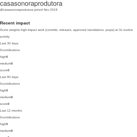
casasonoraprodutora
@casasonoraprodutora
joined Nov 2019
Recent impact
Score weights high-impact work (commits, releases, approved translations, props) at 3x routine
activity.
Last 30 days
0
contributions
high
0
medium
0
score
0
Last 90 days
0
contributions
high
0
medium
0
score
0
Last 12 months
0
contributions
high
0
medium
0