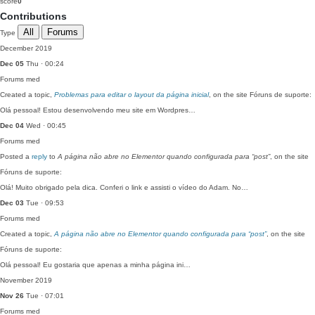
score
0
Contributions
All
Forums
Type
December 2019
Dec 05
Thu · 00:24
Forums
med
Created a topic,
Problemas para editar o layout da página inicial
, on the site Fóruns de suporte:
Olá pessoal! Estou desenvolvendo meu site em Wordpres…
Dec 04
Wed · 00:45
Forums
med
Posted a
reply
to
A página não abre no Elementor quando configurada para “post”
, on the site
Fóruns de suporte:
Olá! Muito obrigado pela dica. Conferi o link e assisti o vídeo do Adam. No…
Dec 03
Tue · 09:53
Forums
med
Created a topic,
A página não abre no Elementor quando configurada para “post”
, on the site
Fóruns de suporte:
Olá pessoal! Eu gostaria que apenas a minha página ini…
November 2019
Nov 26
Tue · 07:01
Forums
med