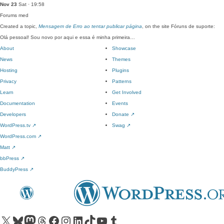
Nov 23
Sat · 19:58
Forums
med
Created a topic,
Mensagem de Erro ao tentar publicar página
, on the site Fóruns de suporte:
Olá pessoal! Sou novo por aqui e essa é minha primeira…
About
Showcase
News
Themes
Hosting
Plugins
Privacy
Patterns
Learn
Get Involved
Documentation
Events
Developers
Donate
↗
WordPress.tv
↗
Swag
↗
WordPress.com
↗
Matt
↗
bbPress
↗
BuddyPress
↗
Visit our X (formerly Twitter) account
Visit our Bluesky account
Visit our Mastodon account
Visit our Threads account
Visit our Facebook page
Visit our Instagram account
Visit our LinkedIn account
Visit our TikTok account
Visit our YouTube channel
Visit our Tumblr account