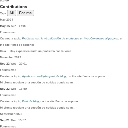
score
0
Contributions
All
Forums
Type
May 2024
May 26
Sun · 17:09
Forums
med
Created a topic,
Problema con la visualización de productos en WooCommerce al paginar
, on
the site Foros de soporte:
Hola, Estoy experimentando un problema con la visua…
November 2023
Nov 22
Wed · 20:01
Forums
med
Created a topic,
Ayuda con multiples post de blog
, on the site Foros de soporte:
Mi cliente requiere una sección de noticias donde se m…
Nov 22
Wed · 18:50
Forums
med
Created a topic,
Post de blog
, on the site Foros de soporte:
Mi cliente requiere una sección de noticias donde se m…
September 2023
Sep 21
Thu · 15:37
Forums
med