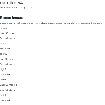
camilac54
@camilac54
joined Sep 2023
Recent impact
Score weights high-impact work (commits, releases, approved translations, props) at 3x routine
activity.
Last 30 days
0
contributions
high
0
medium
0
score
0
Last 90 days
0
contributions
high
0
medium
0
score
0
Last 12 months
0
contributions
high
0
medium
0