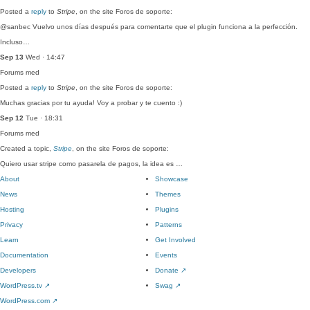
Posted a
reply
to
Stripe
, on the site Foros de soporte:
@sanbec Vuelvo unos días después para comentarte que el plugin funciona a la perfección.
Incluso…
Sep 13
Wed · 14:47
Forums
med
Posted a
reply
to
Stripe
, on the site Foros de soporte:
Muchas gracias por tu ayuda! Voy a probar y te cuento :)
Sep 12
Tue · 18:31
Forums
med
Created a topic,
Stripe
, on the site Foros de soporte:
Quiero usar stripe como pasarela de pagos, la idea es …
About
Showcase
News
Themes
Hosting
Plugins
Privacy
Patterns
Learn
Get Involved
Documentation
Events
Developers
Donate
↗
WordPress.tv
↗
Swag
↗
WordPress.com
↗