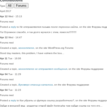
Contributions
All
Forums
Type
April 2017
Apr 12
Wed · 15:13
Forums
med
Posted a
reply
to
Не отправляются письма после переноса сайта
, on the site Форумы под
Yui Огромное спасибо, я так долго мучался с этим, помогло!!!!!!!!!!
Apr 12
Wed · 14:47
Forums
med
Created a topic,
woocommerce
, on the site WordPress.org Forums:
Good day masters, this problem, I have vulmers the bou…
Apr 11
Tue · 16:06
Forums
med
Created a topic,
woocommerce не отправляет сообщения
, on the site Форумы поддержки
Apr 04
Tue · 11:29
Forums
med
Created a topic,
Вукомерс станица каталога
, on the site Форумы поддержки
Apr 04
Tue · 11:23
Forums
med
Posted a
reply
to
Как убрать из футера ссылку разработчика?
, on the site Форумы поддер
Зайди в внешний вид - редактор открой файл footer.php там найди ссылку на того кто…