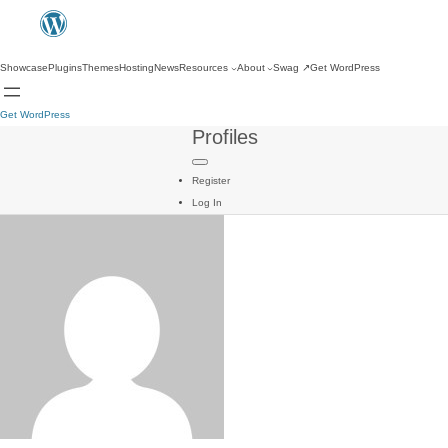
Showcase
Plugins
Themes
Hosting
News
Resources
About
Swag
↗
Get WordPress
Get WordPress
Profiles
Register
Log In