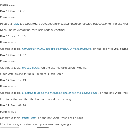
March 2017
Mar 19
Sun · 12:51
Forums
med
Posted a
reply
to
Проблема с добавлением вариативного товара в корзину
, on the site Ф
Большое вам спасибо, уже всю голову сломал...
Mar 14
Tue · 15:15
Forums
med
Created a topic,
как подключить сервис доставки к woocommerce
, on the site Форумы подд
Mar 12
Sun · 16:27
Forums
med
Created a topic,
Wc-city-select
, on the site WordPress.org Forums:
hi all! write asking for help, I’m from Russia, on o…
Mar 12
Sun · 14:43
Forums
med
Created a topic,
a button to send the message straight to the admin panel
, on the site WordPre
how to fix the fact that the button to send the messag…
Mar 12
Sun · 08:46
Forums
med
Created a topic,
Pirate form
, on the site WordPress.org Forums:
hi! not running a pirated form, press send and going s…