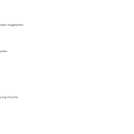
орумы поддержки:
ержки
ss.org Forums: