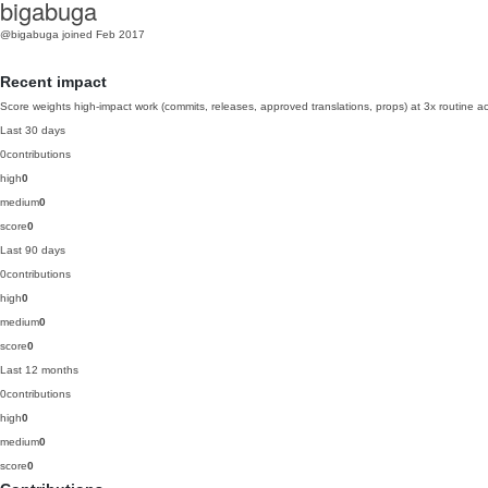
bigabuga
@bigabuga
joined Feb 2017
Recent impact
Score weights high-impact work (commits, releases, approved translations, props) at 3x routine act
Last 30 days
0
contributions
high
0
medium
0
score
0
Last 90 days
0
contributions
high
0
medium
0
score
0
Last 12 months
0
contributions
high
0
medium
0
score
0