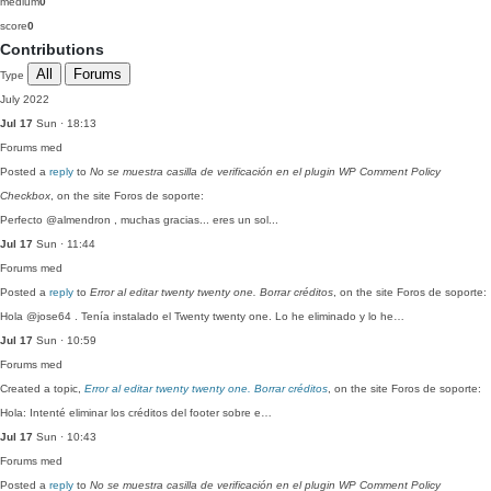
medium
0
score
0
Contributions
All
Forums
Type
July 2022
Jul 17
Sun · 18:13
Forums
med
Posted a
reply
to
No se muestra casilla de verificación en el plugin WP Comment Policy
Checkbox
, on the site Foros de soporte:
Perfecto @almendron , muchas gracias... eres un sol...
Jul 17
Sun · 11:44
Forums
med
Posted a
reply
to
Error al editar twenty twenty one. Borrar créditos
, on the site Foros de soporte:
Hola @jose64 . Tenía instalado el Twenty twenty one. Lo he eliminado y lo he…
Jul 17
Sun · 10:59
Forums
med
Created a topic,
Error al editar twenty twenty one. Borrar créditos
, on the site Foros de soporte:
Hola: Intenté eliminar los créditos del footer sobre e…
Jul 17
Sun · 10:43
Forums
med
Posted a
reply
to
No se muestra casilla de verificación en el plugin WP Comment Policy