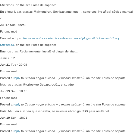
Checkbox
, on the site Foros de soporte:
En primer lugar, gracias @almendron. Soy bastante lego..., como ves. No añadí código manual,
sí…
Jul 17
Sun · 05:53
Forums
med
Created a topic,
No se muestra casilla de verificación en el plugin WP Comment Policy
Checkbox
, on the site Foros de soporte:
Buenos días. Recientemente, instalé el plugin del títu…
June 2022
Jun 21
Tue · 20:08
Forums
med
Posted a
reply
to
Cuadro negro e icono + y menos submenú
, on the site Foros de soporte:
Muchas gracias @kallookoo Desapareció... el cuadro
Jun 19
Sun · 18:43
Forums
med
Posted a
reply
to
Cuadro negro e icono + y menos submenú
, on the site Foros de soporte:
Hola: Ah... en el vídeo que indicaba, se muestra el código CSS para ocultar el…
Jun 19
Sun · 18:21
Forums
med
Posted a
reply
to
Cuadro negro e icono + y menos submenú
, on the site Foros de soporte: