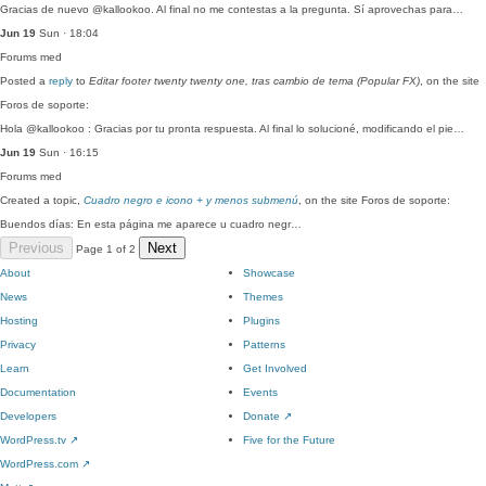
Gracias de nuevo @kallookoo. Al final no me contestas a la pregunta. Sí aprovechas para…
Jun 19
Sun · 18:04
Forums
med
Posted a
reply
to
Editar footer twenty twenty one, tras cambio de tema (Popular FX)
, on the site
Foros de soporte:
Hola @kallookoo : Gracias por tu pronta respuesta. Al final lo solucioné, modificando el pie…
Jun 19
Sun · 16:15
Forums
med
Created a topic,
Cuadro negro e icono + y menos submenú
, on the site Foros de soporte:
Buendos días: En esta página me aparece u cuadro negr…
Previous
Next
Page 1 of 2
About
Showcase
News
Themes
Hosting
Plugins
Privacy
Patterns
Learn
Get Involved
Documentation
Events
Developers
Donate
↗
WordPress.tv
↗
Five for the Future
WordPress.com
↗