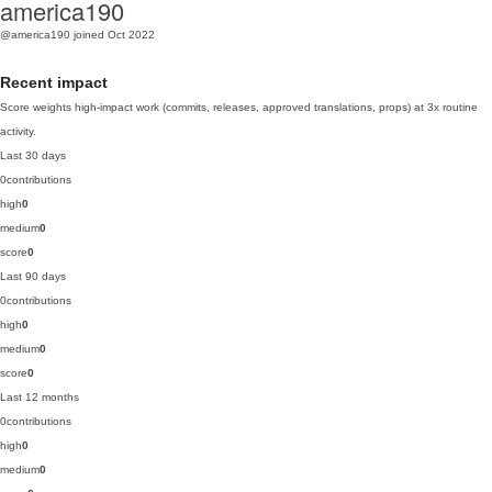
america190
@america190
joined Oct 2022
Recent impact
Score weights high-impact work (commits, releases, approved translations, props) at 3x routine
activity.
Last 30 days
0
contributions
high
0
medium
0
score
0
Last 90 days
0
contributions
high
0
medium
0
score
0
Last 12 months
0
contributions
high
0
medium
0