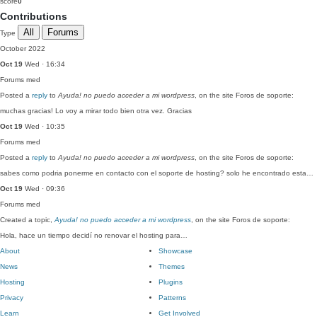
score
0
Contributions
All
Forums
Type
October 2022
Oct 19
Wed · 16:34
Forums
med
Posted a
reply
to
Ayuda! no puedo acceder a mi wordpress
, on the site Foros de soporte:
muchas gracias! Lo voy a mirar todo bien otra vez. Gracias
Oct 19
Wed · 10:35
Forums
med
Posted a
reply
to
Ayuda! no puedo acceder a mi wordpress
, on the site Foros de soporte:
sabes como podria ponerme en contacto con el soporte de hosting? solo he encontrado esta…
Oct 19
Wed · 09:36
Forums
med
Created a topic,
Ayuda! no puedo acceder a mi wordpress
, on the site Foros de soporte:
Hola, hace un tiempo decidí no renovar el hosting para…
About
Showcase
News
Themes
Hosting
Plugins
Privacy
Patterns
Learn
Get Involved